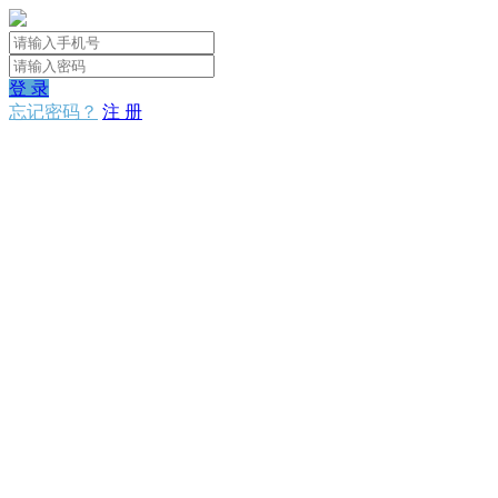
登 录
忘记密码？
注 册