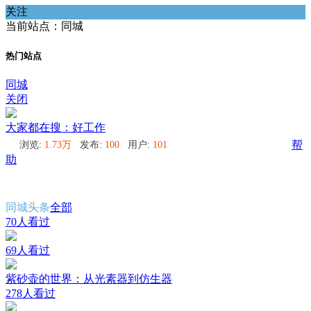
关注
当前站点：同城
热门站点
同城
关闭
大家都在搜：好工作
浏览:
1.73万
发布:
100
用户:
101
帮
助
同城头条
全部
70人看过
69人看过
紫砂壶的世界：从光素器到仿生器
278人看过