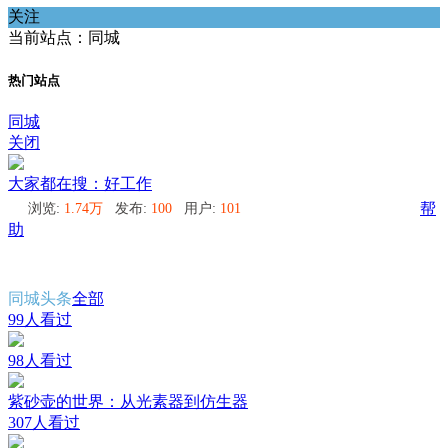
关注
当前站点：同城
热门站点
同城
关闭
大家都在搜：好工作
浏览:
1.74万
发布:
100
用户:
101
帮
助
同城头条
全部
99人看过
98人看过
紫砂壶的世界：从光素器到仿生器
307人看过