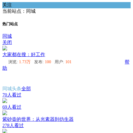
关注
当前站点：同城
热门站点
同城
关闭
大家都在搜：好工作
浏览:
1.73万
发布:
100
用户:
101
帮
助
同城头条
全部
70人看过
69人看过
紫砂壶的世界：从光素器到仿生器
278人看过