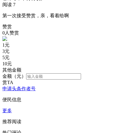
阅读 7
第一次接受赞赏，亲，看着给啊
赞赏
0人赞赏
1
元
3
元
5
元
10
元
其他金额
金额（元）
赏TA
申请头条作者号
便民信息
更多
推荐阅读
热门评论